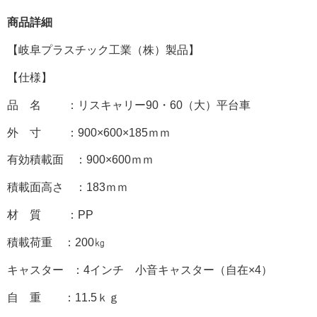
商品詳細
【岐阜プラスチック工業（株）製品】
【仕様】
品 名 ：リスキャリー90・60（大）平台車
外 寸 ：900×600×185ｍｍ
有効積載面 ：900×600ｍｍ
積載面高さ ：183ｍｍ
材 質 ：PP
積載荷重 ：200㎏
キャスター ：4インチ 小音キャスター（自在×4）
自 重 ：11.5ｋｇ